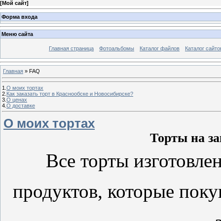
[
Мой сайт
]
Форма входа
Меню сайта
Главная страница
Фотоальбомы
Каталог файлов
Каталог сайто
Главная
» FAQ
1.
О моих тортах
2.
Как заказать торт в Краснообске и Новосибирске?
3.
О ценах
4.
О доставке
О моих тортах
Торты на за
Все торты изготовле
продуктов, которые поку