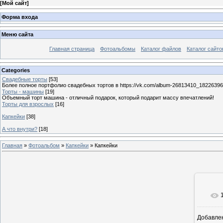
[
Мой сайт
]
Форма входа
Меню сайта
Главная страница
Фотоальбомы
Каталог файлов
Каталог сайто
Categories
Свадебные торты
[53]
Более полное портфолио свадебных тортов в https://vk.com/album-26813410_1822639
Торты - машины
[19]
Объемный торт машина - отличный подарок, который подарит массу впечатлений!
Торты для взрослых
[16]
Капкейки
[38]
А что внутри?
[18]
Главная
»
Фотоальбом
»
Капкейки
» Капкейки
Добавле
1