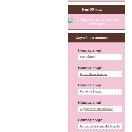
Наш QR-код
Случайные новости
Написал:
snegir
Торт Айфон
Написал:
snegir
Торт с Микки Маусом
Написал:
snegir
Тортик на 1 годик
Написал:
snegir
С днем всех влюбленных!
Написал:
snegir
Торт ноутбук Apple MacBook Air