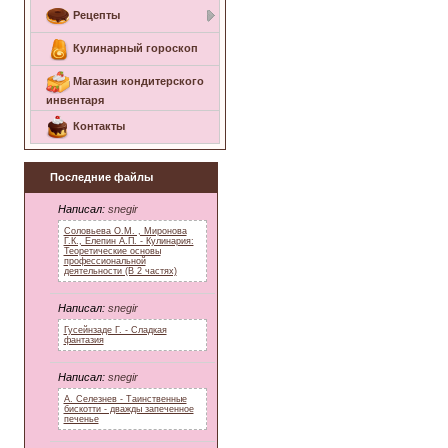
Рецепты
Кулинарный гороскоп
Магазин кондитерского
инвентаря
Контакты
Последние файлы
Написал:
snegir
Соловьева О.М. , Миронова
Г.К., Елепин А.П. - Кулинария:
Теоретические основы
профессиональной
деятельности (В 2 частях)
Написал:
snegir
Гусейнзаде Г. - Сладкая
фантазия
Написал:
snegir
А. Селезнев - Таинственные
бискотти - дважды запеченное
печенье