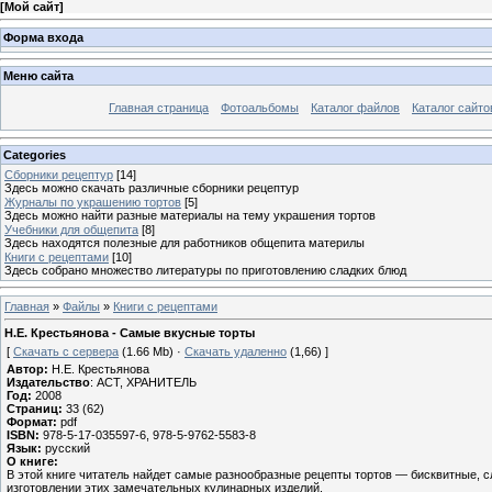
[
Мой сайт
]
Форма входа
Меню сайта
Главная страница
Фотоальбомы
Каталог файлов
Каталог сайто
Categories
Сборники рецептур
[14]
Здесь можно скачать различные сборники рецептур
Журналы по украшению тортов
[5]
Здесь можно найти разные материалы на тему украшения тортов
Учебники для общепита
[8]
Здесь находятся полезные для работников общепита материлы
Книги с рецептами
[10]
Здесь собрано множество литературы по приготовлению сладких блюд
Главная
»
Файлы
»
Книги с рецептами
Н.Е. Крестьянова - Самые вкусные торты
[
Скачать с сервера
(1.66 Mb) ·
Скачать удаленно
(1,66) ]
Автор:
Н.Е. Крестьянова
Издательство
: АСТ, ХРАНИТЕЛЬ
Год:
2008
Страниц:
33 (62)
Формат:
pdf
ISBN:
978-5-17-035597-6, 978-5-9762-5583-8
Язык:
русский
О книге:
В этой книге читатель найдет самые разнообразные рецепты тортов — бисквитные, с
изготовлении этих замечательных кулинарных изделий.