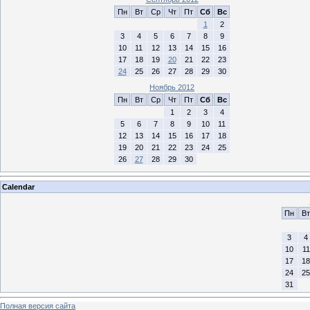
Пн
Вт
Ср
Чт
Пт
Сб
Вс
1
2
3
4
5
6
7
8
9
10
11
12
13
14
15
16
17
18
19
20
21
22
23
24
25
26
27
28
29
30
Ноябрь 2012
Пн
Вт
Ср
Чт
Пт
Сб
Вс
1
2
3
4
5
6
7
8
9
10
11
12
13
14
15
16
17
18
19
20
21
22
23
24
25
26
27
28
29
30
Calendar
Пн
Вт
3
4
10
11
17
18
24
25
31
Полная версия сайта