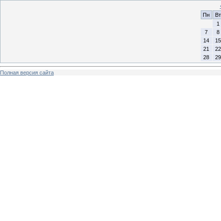
Пн
Вт
1
7
8
14
15
21
22
28
29
Полная версия сайта