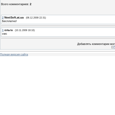
Всего комментариев
:
2
2
NextSoft.at.ua
(08.12.2009 22:31)
Бесплатно!
1
ольга
(10.11.2009 18:10)
смс
Добавлять комментарии могу
[
Р
Полная версия сайта