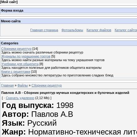
[
Мой сайт
]
Форма входа
Меню сайта
Главная страница
Фотоальбомы
Каталог файлов
Каталог сайто
Categories
Сборники рецептур
[14]
Здесь можно скачать различные сборники рецептур
Журналы по украшению тортов
[5]
Здесь можно найти разные материалы на тему украшения тортов
Учебники для общепита
[8]
Здесь находятся полезные для работников общепита материлы
Книги с рецептами
[10]
Здесь собрано множество литературы по приготовлению сладких блюд
Главная
»
Файлы
»
Сборники рецептур
Павлов А.В - Сборник рецептур мучных кондитерских и булочных изделий
[ ·
Скачать удаленно
(2,12 Mb) ]
Год выпуска
:
1998
Автор
:
Павлов А.В
Язык:
Русский
Жанр
:
Нормативно-техническая лит