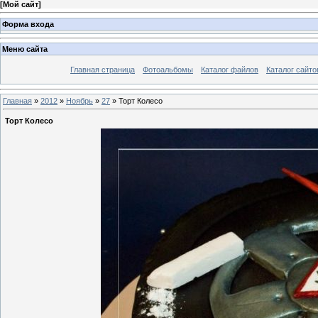
[
Мой сайт
]
Форма входа
Меню сайта
Главная страница
Фотоальбомы
Каталог файлов
Каталог сайто
Главная
»
2012
»
Ноябрь
»
27
» Торт Колесо
Торт Колесо