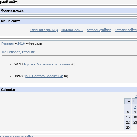
[
Мой сайт
]
Форма входа
Меню сайта
Главная страница
Фотоальбомы
Каталог файлов
Каталог сайто
Главная
»
2016
»
Февраль
02 Февраля, Вторник
20:38
Торты в Малазийской технике
(0)
19:58
День Святого Валентина!
(0)
Calendar
Пн
Вт
1
2
8
9
15
16
22
23
29
Полная версия сайта