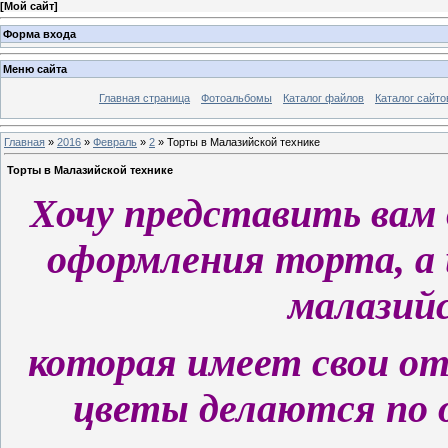
[
Мой сайт
]
Форма входа
Меню сайта
Главная страница
Фотоальбомы
Каталог файлов
Каталог сайто
Главная
»
2016
»
Февраль
»
2
» Торты в Малазийской технике
Торты в Малазийской технике
Хочу представить вам
оформления торта, а
малазий
которая имеет свои о
цветы делаются по 