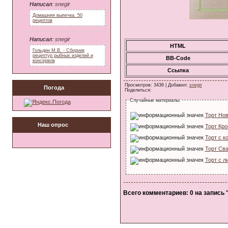
Написал:
snegir
Домашняя выпечка. 50
рецептов
Написал:
snegir
HTML
Гольдин М.В. - Сборник
рецептур рыбных изделий и
BB-Code
консервов
Ссылка
Просмотров
: 3436 |
Добавил
:
snegir
Погода
Поделиться
:
Случайные материалы:
Торт Но
Наш опрос
Торт Кро
Торт с к
Торт Св
Торт с л
Всего комментариев
: 0 на запись