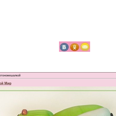
бетономешалкой
ой Мир