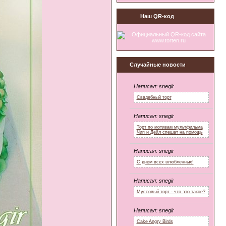
Наш QR-код
Случайные новости
Написал:
snegir
Свадебный торт
Написал:
snegir
Торт по мотивам мультфильма
Чип и Дейл спешат на помощь
Написал:
snegir
С днем всех влюбленных!
Написал:
snegir
Муссовый торт - что это такое?
Написал:
snegir
Cake Angry Birds