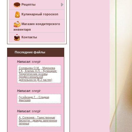
Рецепты
Кулинарный гороскоп
Магазин кондитерского
инвентаря
Контакты
Последние файлы
Написал:
snegir
Соловьева О.М. , Миронова
Г.К., Елепин А.П. - Кулинария:
Теоретические основы
профессиональной
деятельности (В 2 частях)
Написал:
snegir
Гусейнзаде Г. - Сладкая
фантазия
Написал:
snegir
А. Селезнев - Таинственные
бискотти - дважды запеченное
печенье