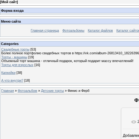
[
Мой сайт
]
Форма входа
Меню сайта
Главная страница
Фотоальбомы
Каталог файлов
Каталог сайто
Categories
Свадебные торты
[53]
Более полное портфолио свадебных тортов в https://vk.com/album-26813410_1822639
Торты - машины
[19]
Объемный торт машина - отличный подарок, который подарит массу впечатлений!
Торты для взрослых
[16]
Капкейки
[38]
А что внутри?
[18]
Главная
»
Фотоальбом
»
Детские торты
» Финис и Ферб
Ф
Добавле
6