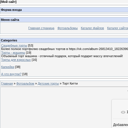
[
Мой сайт
]
Форма входа
Меню сайта
Главная страница
Фотоальбомы
Каталог файлов
Каталог сайто
Categories
Свадебные торты
[53]
Более полное портфолио свадебных тортов в https://vk.com/album-26813410_1822639
Торты - машины
[19]
Объемный торт машина - отличный подарок, который подарит массу впечатлений!
Торты для взрослых
[16]
Капкейки
[38]
А что внутри?
[18]
Главная
»
Фотоальбом
»
Детские торты
» Торт Китти
Добавле
11