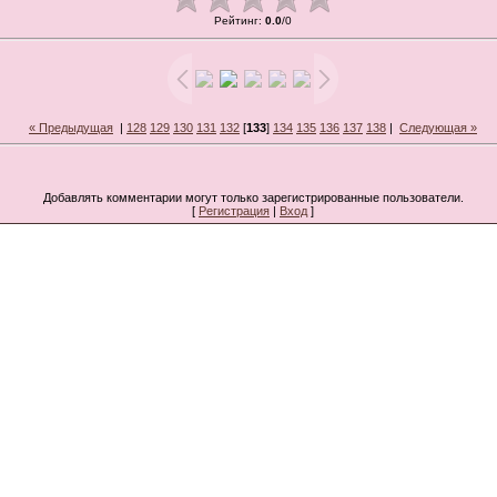
Рейтинг
:
0.0
/
0
« Предыдущая
|
128
129
130
131
132
[
133
]
134
135
136
137
138
|
Следующая »
Добавлять комментарии могут только зарегистрированные пользователи.
[
Регистрация
|
Вход
]