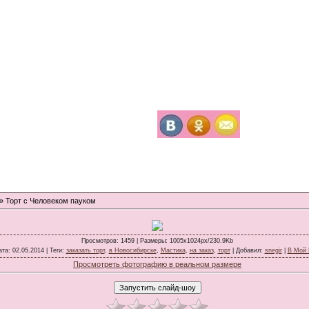
» Торт с Человеком пауком
Просмотров
: 1459 |
Размеры
: 1005x1024px/230.9Kb
ата
: 02.05.2014 |
Теги
:
заказать торт
,
в Новосибирске
,
Мастика
,
на заказ
,
торт
|
Добавил
:
snegir
|
В Мой
Просмотреть фотографию в реальном размере