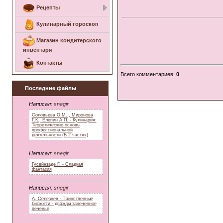
Рецепты
Кулинарный гороскоп
Магазин кондитерского
инвентаря
Контакты
Всего комментариев
:
0
Последние файлы
Написал:
snegir
Соловьева О.М. , Миронова
Г.К., Елепин А.П. - Кулинария:
Теоретические основы
профессиональной
деятельности (В 2 частях)
Написал:
snegir
Гусейнзаде Г. - Сладкая
фантазия
Написал:
snegir
А. Селезнев - Таинственные
бискотти - дважды запеченное
печенье