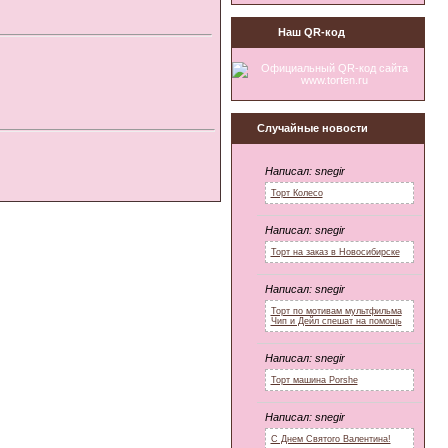
Наш QR-код
Случайные новости
Написал:
snegir
Торт Колесо
Написал:
snegir
Торт на заказ в Новосибирске
Написал:
snegir
Торт по мотивам мультфильма
Чип и Дейл спешат на помощь
Написал:
snegir
Торт машина Porshe
Написал:
snegir
С Днем Святого Валентина!