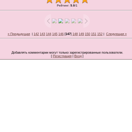
Рейтинг
:
5.0
/
1
« Предыдущая
|
142
143
144
145
146
[
147
]
148
149
150
151
152
|
Следующая »
Добавлять комментарии могут только зарегистрированные пользователи.
[
Регистрация
|
Вход
]