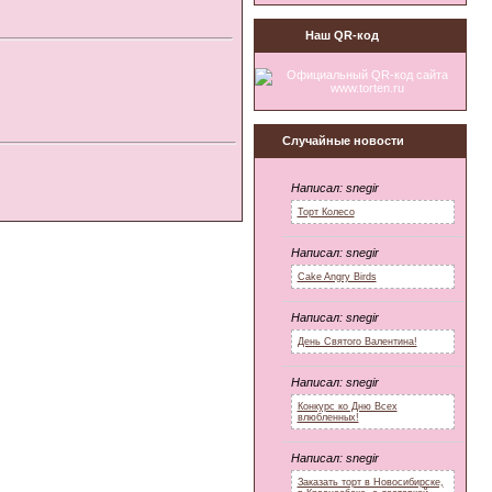
Наш QR-код
Случайные новости
Написал:
snegir
Торт Колесо
Написал:
snegir
Cake Angry Birds
Написал:
snegir
День Святого Валентина!
Написал:
snegir
Конкурс ко Дню Всех
влюбленных!
Написал:
snegir
Заказать торт в Новосибирске,