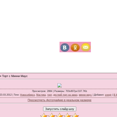
» Торт с Минни Маус
Просмотров
: 2884 |
Размеры
: 703x807px/107.7Kb
 23.03.2012 |
Теги
:
Новосибирск
,
Мастика
,
торт
,
десткий торт на заказ
,
минни маус
|
Добавил
:
snegir
|
В 
Просмотреть фотографию в реальном размере