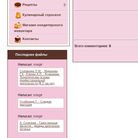
Рецепты
Кулинарный гороскоп
Магазин кондитерского
инвентаря
Контакты
Всего комментариев
:
0
Последние файлы
Написал:
snegir
Соловьева О.М. , Миронова
Г.К., Елепин А.П. - Кулинария:
Теоретические основы
профессиональной
деятельности (В 2 частях)
Написал:
snegir
Гусейнзаде Г. - Сладкая
фантазия
Написал:
snegir
А. Селезнев - Таинственные
бискотти - дважды запеченное
печенье