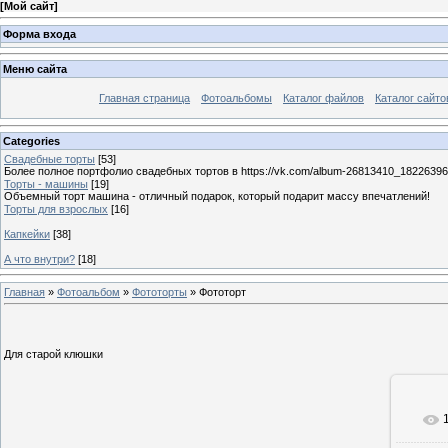
[
Мой сайт
]
Форма входа
Меню сайта
Главная страница
Фотоальбомы
Каталог файлов
Каталог сайто
Categories
Свадебные торты
[53]
Более полное портфолио свадебных тортов в https://vk.com/album-26813410_1822639
Торты - машины
[19]
Объемный торт машина - отличный подарок, который подарит массу впечатлений!
Торты для взрослых
[16]
Капкейки
[38]
А что внутри?
[18]
Главная
»
Фотоальбом
»
Фототорты
» Фототорт
Для старой клюшки