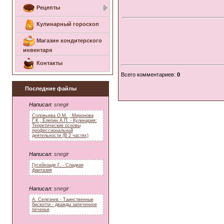
Рецепты
Кулинарный гороскоп
Магазин кондитерского
инвентаря
Контакты
Всего комментариев
:
0
Последние файлы
Написал:
snegir
Соловьева О.М. , Миронова
Г.К., Елепин А.П. - Кулинария:
Теоретические основы
профессиональной
деятельности (В 2 частях)
Написал:
snegir
Гусейнзаде Г. - Сладкая
фантазия
Написал:
snegir
А. Селезнев - Таинственные
бискотти - дважды запеченное
печенье