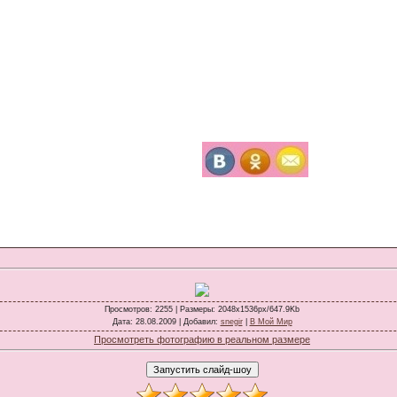
Просмотров
: 2255 |
Размеры
: 2048x1536px/647.9Kb
Дата
: 28.08.2009 |
Добавил
:
snegir
|
В Мой Мир
Просмотреть фотографию в реальном размере