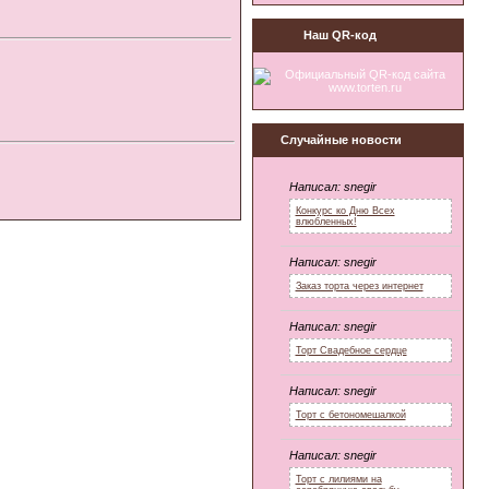
Наш QR-код
Случайные новости
Написал:
snegir
Конкурс ко Дню Всех
влюбленных!
Написал:
snegir
Заказ торта через интернет
Написал:
snegir
Торт Свадебное сердце
Написал:
snegir
Торт с бетономешалкой
Написал:
snegir
Торт с лилиями на