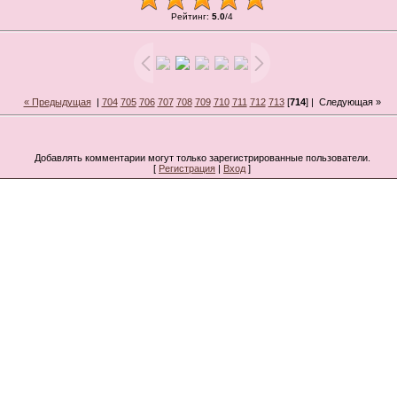
Рейтинг
:
5.0
/
4
« Предыдущая
|
704
705
706
707
708
709
710
711
712
713
[
714
] |
Следующая »
Добавлять комментарии могут только зарегистрированные пользователи.
[
Регистрация
|
Вход
]