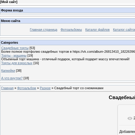
[
Мой сайт
]
Форма входа
Меню сайта
Главная страница
Фотоальбомы
Каталог файлов
Каталог сайто
Categories
Свадебные торты
[53]
Более полное портфолио свадебных тортов в https://vk.com/album-26813410_1822639
Торты - машины
[19]
Объемный торт машина - отличный подарок, который подарит массу впечатлений!
Торты для взрослых
[16]
Капкейки
[38]
А что внутри?
[18]
Главная
»
Фотоальбом
»
Разное
» Свадебный торт со снежинками
Свадебный
Добавле
11