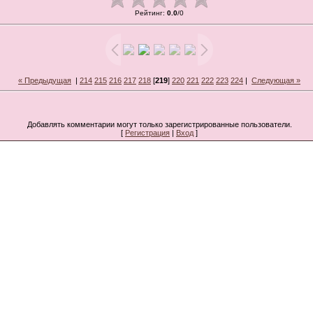
Рейтинг
:
0.0
/
0
« Предыдущая
|
214
215
216
217
218
[
219
]
220
221
222
223
224
|
Следующая »
Добавлять комментарии могут только зарегистрированные пользователи.
[
Регистрация
|
Вход
]