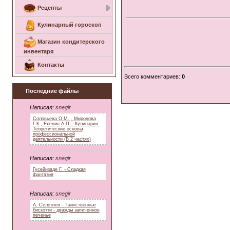
Рецепты
Кулинарный гороскоп
Магазин кондитерского
инвентаря
Контакты
Всего комментариев
:
0
Последние файлы
Написал:
snegir
Соловьева О.М. , Миронова
Г.К., Елепин А.П. - Кулинария:
Теоретические основы
профессиональной
деятельности (В 2 частях)
Написал:
snegir
Гусейнзаде Г. - Сладкая
фантазия
Написал:
snegir
А. Селезнев - Таинственные
бискотти - дважды запеченное
печенье