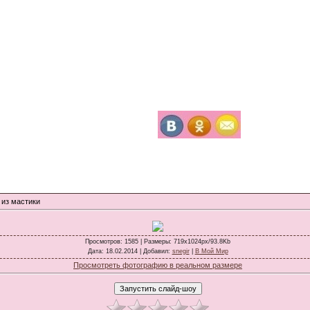
 из мастики
Просмотров
: 1585 |
Размеры
: 719x1024px/93.8Kb
Дата
: 18.02.2014 |
Добавил
:
snegir
|
В Мой Мир
Просмотреть фотографию в реальном размере