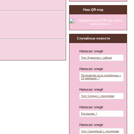
Наш QR-код
Случайные новости
Написал:
snegir
Торт Единичка с зайцем
Написал:
snegir
Поздравляю всех влюбенных с
14 февраля! :)
Написал:
snegir
Торт Сердце с орхидеями
Написал:
snegir
Рисовалки :)
Написал:
snegir
Торт Свадебный с орхидеями