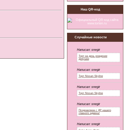
Наш QR-код
Случайные новости
Написал:
snegir
Торт на день рождение
девушки
Написал:
snegir
Торт Nissan Skyline
Написал:
snegir
Торт Nissan Skyline
Написал:
snegir
Поздравляем с ДР нашего
главного админа!
Написал:
snegir