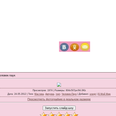
еловек паук
Просмотров
: 1974 |
Размеры
: 604x507px/84.0Kb
Дата
: 24.05.2012 |
Теги
:
Мастика
,
фигурка
,
торт
,
Человек-Паук
|
Добавил
:
snegir
|
В Мой Мир
Просмотреть фотографию в реальном размере