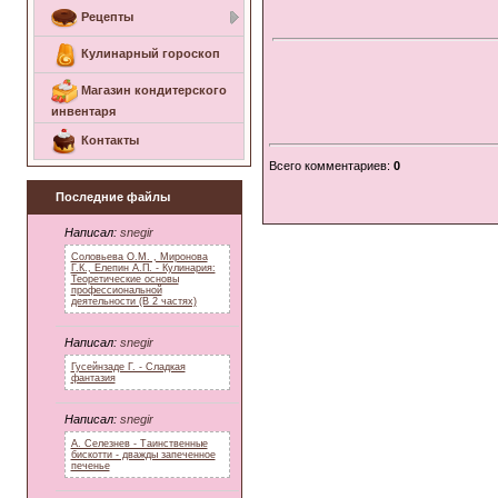
Рецепты
Кулинарный гороскоп
Магазин кондитерского
инвентаря
Контакты
Всего комментариев
:
0
Последние файлы
Написал:
snegir
Соловьева О.М. , Миронова
Г.К., Елепин А.П. - Кулинария:
Теоретические основы
профессиональной
деятельности (В 2 частях)
Написал:
snegir
Гусейнзаде Г. - Сладкая
фантазия
Написал:
snegir
А. Селезнев - Таинственные
бискотти - дважды запеченное
печенье