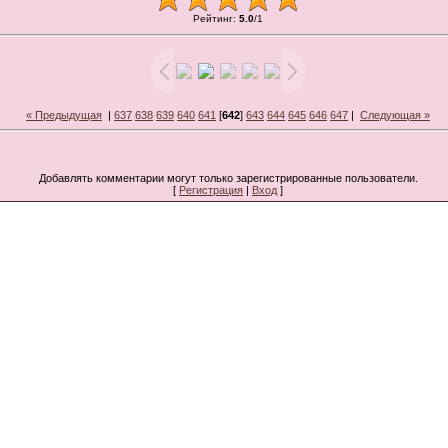
Рейтинг
:
5.0
/
1
« Предыдущая
|
637
638
639
640
641
[
642
]
643
644
645
646
647
|
Следующая »
Добавлять комментарии могут только зарегистрированные пользователи.
[
Регистрация
|
Вход
]