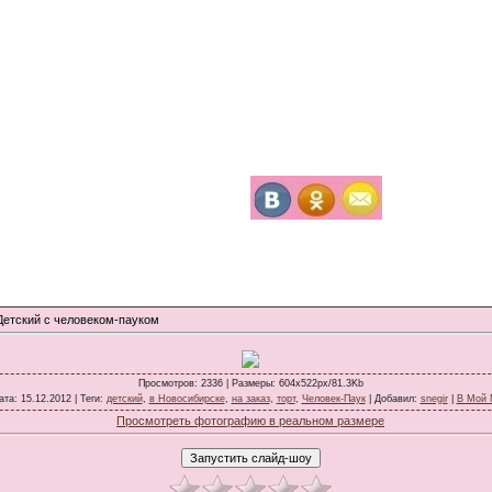
Детский с человеком-пауком
Просмотров
: 2336 |
Размеры
: 604x522px/81.3Kb
ата
: 15.12.2012 |
Теги
:
детский
,
в Новосибирске
,
на заказ
,
торт
,
Человек-Паук
|
Добавил
:
snegir
|
В Мой 
Просмотреть фотографию в реальном размере