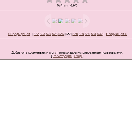
Рейтинг
:
0.0
/
0
« Предыдущая
|
522
523
524
525
526
[
527
]
528
529
530
531
532
|
Следующая »
Добавлять комментарии могут только зарегистрированные пользователи.
[
Регистрация
|
Вход
]