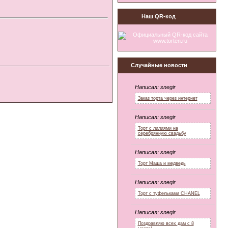
Наш QR-код
Случайные новости
Написал:
snegir
Заказ торта через интернет
Написал:
snegir
Торт с лилиями на
серебрянную свадьбу
Написал:
snegir
Торт Маша и медведь
Написал:
snegir
Торт с туфельками CHANEL
Написал:
snegir
Поздравляю всех дам с 8