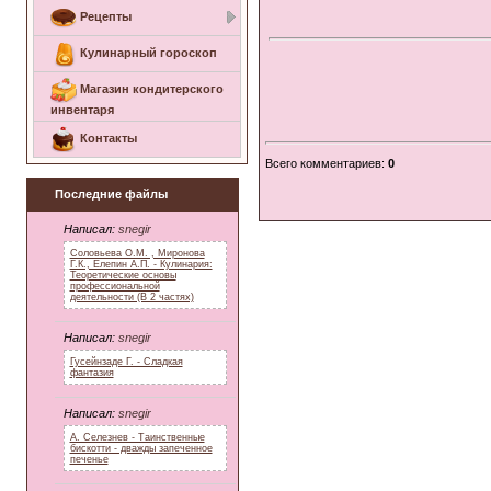
Рецепты
Кулинарный гороскоп
Магазин кондитерского
инвентаря
Контакты
Всего комментариев
:
0
Последние файлы
Написал:
snegir
Соловьева О.М. , Миронова
Г.К., Елепин А.П. - Кулинария:
Теоретические основы
профессиональной
деятельности (В 2 частях)
Написал:
snegir
Гусейнзаде Г. - Сладкая
фантазия
Написал:
snegir
А. Селезнев - Таинственные
бискотти - дважды запеченное
печенье