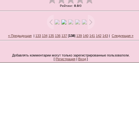
Рейтинг
:
0.0
/
0
« Предыдущая
|
133
134
135
136
137
[
138
]
139
140
141
142
143
|
Следующая »
Добавлять комментарии могут только зарегистрированные пользователи.
[
Регистрация
|
Вход
]