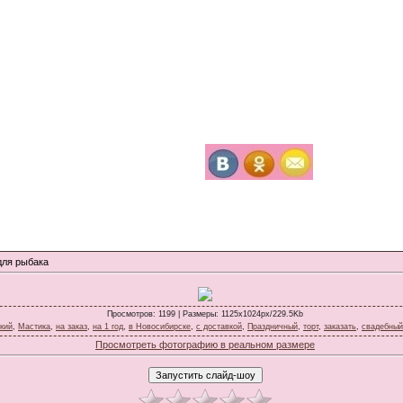
для рыбака
Просмотров
: 1199 |
Размеры
: 1125x1024px/229.5Kb
кий
,
Мастика
,
на заказ
,
на 1 год
,
в Новосибирске
,
с доставкой
,
Праздничный
,
торт
,
заказать
,
свадебный
Просмотреть фотографию в реальном размере