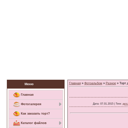
Заказать торт
Главная
»
Фотоальбом
»
Разное
» Торт 
Меню
Главная
Дата
: 07.01.2015 |
Теги
:
детс
Фотогалерея
Как заказать торт?
Каталог файлов