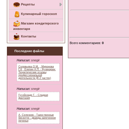
Рецепты
Кулинарный гороскоп
Магазин кондитерского
инвентаря
Контакты
Всего комментариев
:
0
Последние файлы
Написал:
snegir
Соловьева О.М. , Миронова
Г.К., Елепин А.П. - Кулинария:
Теоретические основы
профессиональной
деятельности (В 2 частях)
Написал:
snegir
Гусейнзаде Г. - Сладкая
фантазия
Написал:
snegir
А. Селезнев - Таинственные
бискотти - дважды запеченное
печенье