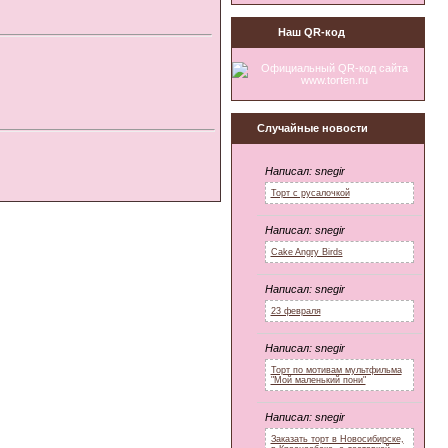
Наш QR-код
Случайные новости
Написал:
snegir
Торт с русалочкой
Написал:
snegir
Cake Angry Birds
Написал:
snegir
23 февраля
Написал:
snegir
Торт по мотивам мультфильма
"Мой маленький пони"
Написал:
snegir
Заказать торт в Новосибирске,