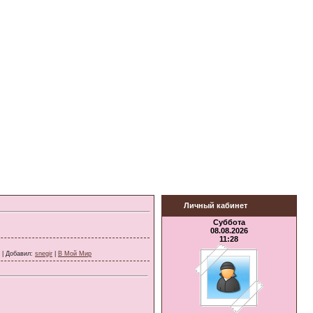
Личный кабинет
Суббота
08.08.2026
11:28
|
Добавил
:
snegir
|
В Мой Мир