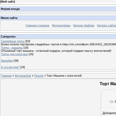
[
Мой сайт
]
Форма входа
Меню сайта
Главная страница
Фотоальбомы
Каталог файлов
Каталог сайто
Categories
Свадебные торты
[53]
Более полное портфолио свадебных тортов в https://vk.com/album-26813410_1822639
Торты - машины
[19]
Объемный торт машина - отличный подарок, который подарит массу впечатлений!
Торты для взрослых
[16]
Капкейки
[38]
А что внутри?
[18]
Главная
»
Фотоальбом
»
Разное
» Торт Машина с кока-колой
Торт Ма
Добавле
5