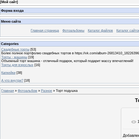
[
Мой сайт
]
Форма входа
Меню сайта
Главная страница
Фотоальбомы
Каталог файлов
Каталог сайто
Categories
Свадебные торты
[53]
Более полное портфолио свадебных тортов в https://vk.com/album-26813410_1822639
Торты - машины
[19]
Объемный торт машина - отличный подарок, который подарит массу впечатлений!
Торты для взрослых
[16]
Капкейки
[38]
А что внутри?
[18]
Главная
»
Фотоальбом
»
Разное
» Торт подушка
Т
Добавле
12