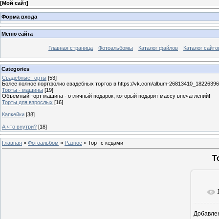
[
Мой сайт
]
Форма входа
Меню сайта
Главная страница
Фотоальбомы
Каталог файлов
Каталог сайто
Categories
Свадебные торты
[53]
Более полное портфолио свадебных тортов в https://vk.com/album-26813410_1822639
Торты - машины
[19]
Объемный торт машина - отличный подарок, который подарит массу впечатлений!
Торты для взрослых
[16]
Капкейки
[38]
А что внутри?
[18]
Главная
»
Фотоальбом
»
Разное
» Торт с кедами
Т
Добавле
11