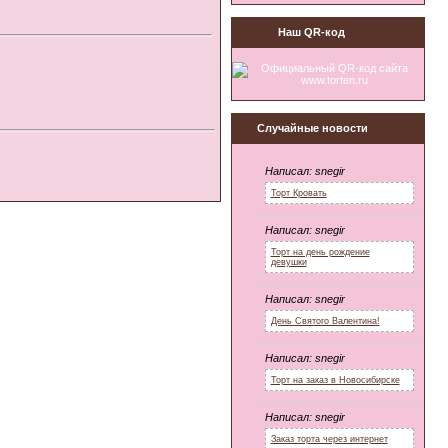
Наш QR-код
Случайные новости
Написал:
snegir
Торт Кровать
Написал:
snegir
Торт на день рождение
девушки
Написал:
snegir
День Святого Валентина!
Написал:
snegir
Торт на заказ в Новосибирске
Написал:
snegir
Заказ торта через интернет