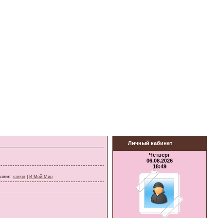
Личный кабинет
Четверг
06.08.2026
18:49
бавил
:
snegir
|
В Мой Мир