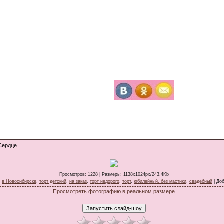
Сердце
Просмотров
: 1228 |
Размеры
: 1138x1024px/243.4Kb
:
в Новосибирске
,
торт детский
,
на заказ
,
торт недорого
,
торт
,
юбилейный. без мастики
,
свадебный
|
До
Просмотреть фотографию в реальном размере