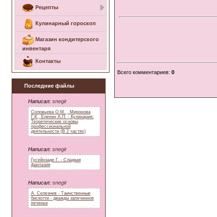
Рецепты
Кулинарный гороскоп
Магазин кондитерского
инвентаря
Контакты
Всего комментариев
:
0
Последние файлы
Написал:
snegir
Соловьева О.М. , Миронова
Г.К., Елепин А.П. - Кулинария:
Теоретические основы
профессиональной
деятельности (В 2 частях)
Написал:
snegir
Гусейнзаде Г. - Сладкая
фантазия
Написал:
snegir
А. Селезнев - Таинственные
бискотти - дважды запеченное
печенье