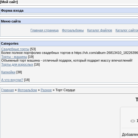
[
Мой сайт
]
Форма входа
Меню сайта
Главная страница
Фотоальбомы
Каталог файлов
Каталог сайто
Categories
Свадебные торты
[53]
Более полное портфолио свадебных тортов в https://vk.com/album-26813410_1822639
Торты - машины
[19]
Объемный торт машина - отличный подарок, который подарит массу впечатлений!
Торты для взрослых
[16]
Капкейки
[38]
А что внутри?
[18]
Главная
»
Фотоальбом
»
Разное
» Торт Сердце
Добавле