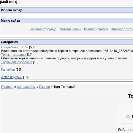
[
Мой сайт
]
Форма входа
Меню сайта
Главная страница
Фотоальбомы
Каталог файлов
Каталог сайто
Categories
Свадебные торты
[53]
Более полное портфолио свадебных тортов в https://vk.com/album-26813410_1822639
Торты - машины
[19]
Объемный торт машина - отличный подарок, который подарит массу впечатлений!
Торты для взрослых
[16]
Капкейки
[38]
А что внутри?
[18]
Главная
»
Фотоальбом
»
Разное
» Торт Топиарий
Т
Добавле