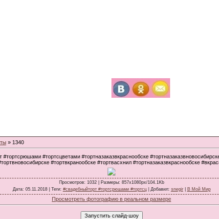
рты
» 1340
т #тортсрюшами #тортсцветами #тортназаказвкраснообске #тортназаказвновосибирск
#тортвновосибирске #тортвкранообске #тортвасхнил #тортназаказвкраснообске #вкрас
Просмотров
: 1032 |
Размеры
: 857x1080px/104.1Kb
Дата
: 05.11.2018 |
Теги
:
#свадебныйторт #тортсрюшами #тортсц
|
Добавил
:
snegir
|
В Мой Мир
Просмотреть фотографию в реальном размере