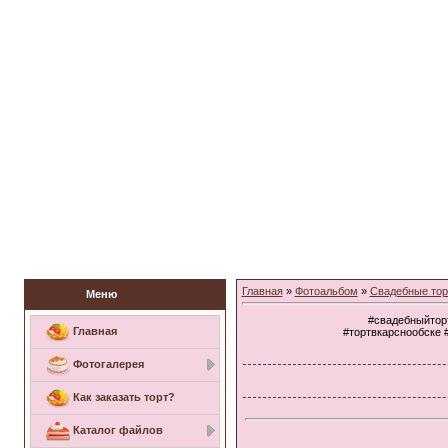
Заказать торт
Главная
»
Фотоальбом
»
Свадебные то
Меню
#свадебныйтор
Главная
#тортвкарснообске 
Фотогалерея
Как заказать торт?
Каталог файлов