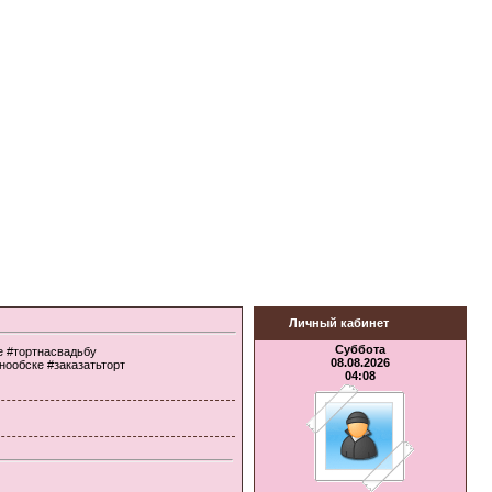
Личный кабинет
Суббота
е #тортнасвадьбу
08.08.2026
нообске #заказатьторт
04:08