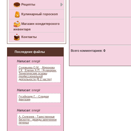
Рецепты
Кулинарный гороскоп
Магазин кондитерского
инвентаря
Контакты
Всего комментариев
:
0
Последние файлы
Написал:
snegir
Соловьева О.М. , Миронова
Г.К., Елепин А.П. - Кулинария:
Теоретические основы
профессиональной
деятельности (В 2 частях)
Написал:
snegir
Гусейнзаде Г. - Сладкая
фантазия
Написал:
snegir
А. Селезнев - Таинственные
бискотти - дважды запеченное
печенье