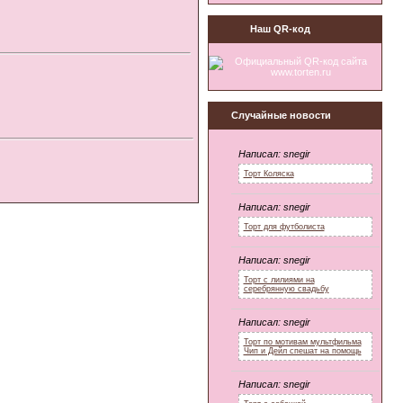
Наш QR-код
Случайные новости
Написал:
snegir
Торт Коляска
Написал:
snegir
Торт для футболиста
Написал:
snegir
Торт с лилиями на
серебрянную свадьбу
Написал:
snegir
Торт по мотивам мультфильма
Чип и Дейл спешат на помощь
Написал:
snegir