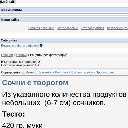
[
Мой сайт
]
Форма входа
Меню сайта
Главная страница
Фотоальбомы
Каталог файлов
Каталог сайто
Categories
Рецепты с фотографиями
[9]
Главная
»
Статьи
» Рецепты без фотографий
В категории материалов
:
2
Показано материалов
:
1-2
Сортировать по
:
Дате
·
Названию
·
Рейтингу
·
Комментариям
·
Просмотрам
Сочни с творогом
Из указанного количества продуктов
небольших (6-7 см) сочников.
Тесто:
420 гр. муки