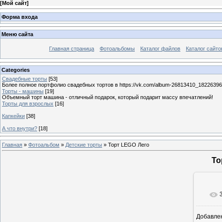
[
Мой сайт
]
Форма входа
Меню сайта
Главная страница
Фотоальбомы
Каталог файлов
Каталог сайто
Categories
Свадебные торты
[53]
Более полное портфолио свадебных тортов в https://vk.com/album-26813410_1822639
Торты - машины
[19]
Объемный торт машина - отличный подарок, который подарит массу впечатлений!
Торты для взрослых
[16]
Капкейки
[38]
А что внутри?
[18]
Главная
»
Фотоальбом
»
Детские торты
» Торт LEGO Лего
То
Добавле
8