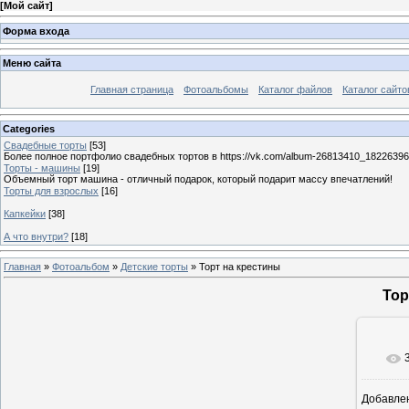
[
Мой сайт
]
Форма входа
Меню сайта
Главная страница
Фотоальбомы
Каталог файлов
Каталог сайто
Categories
Свадебные торты
[53]
Более полное портфолио свадебных тортов в https://vk.com/album-26813410_1822639
Торты - машины
[19]
Объемный торт машина - отличный подарок, который подарит массу впечатлений!
Торты для взрослых
[16]
Капкейки
[38]
А что внутри?
[18]
Главная
»
Фотоальбом
»
Детские торты
» Торт на крестины
Тор
Добавле