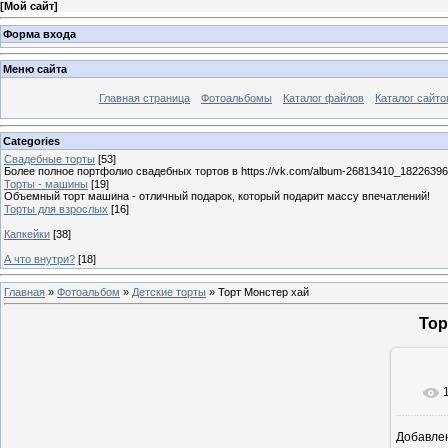
[
Мой сайт
]
Форма входа
Меню сайта
Главная страница
Фотоальбомы
Каталог файлов
Каталог сайто
Categories
Свадебные торты
[53]
Более полное портфолио свадебных тортов в https://vk.com/album-26813410_1822639
Торты - машины
[19]
Объемный торт машина - отличный подарок, который подарит массу впечатлений!
Торты для взрослых
[16]
Капкейки
[38]
А что внутри?
[18]
Главная
»
Фотоальбом
»
Детские торты
» Торт Монстер хай
Тор
Добавле
10