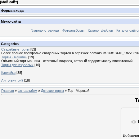
[
Мой сайт
]
Форма входа
Меню сайта
Главная страница
Фотоальбомы
Каталог файлов
Каталог сайто
Categories
Свадебные торты
[53]
Более полное портфолио свадебных тортов в https://vk.com/album-26813410_1822639
Торты - машины
[19]
Объемный торт машина - отличный подарок, который подарит массу впечатлений!
Торты для взрослых
[16]
Капкейки
[38]
А что внутри?
[18]
Главная
»
Фотоальбом
»
Детские торты
» Торт Морской
Т
Добавле
6