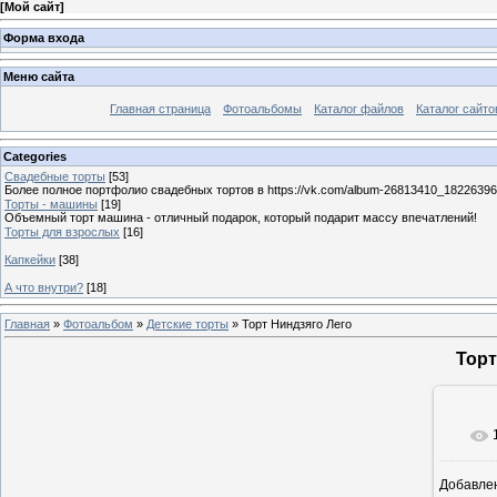
[
Мой сайт
]
Форма входа
Меню сайта
Главная страница
Фотоальбомы
Каталог файлов
Каталог сайто
Categories
Свадебные торты
[53]
Более полное портфолио свадебных тортов в https://vk.com/album-26813410_1822639
Торты - машины
[19]
Объемный торт машина - отличный подарок, который подарит массу впечатлений!
Торты для взрослых
[16]
Капкейки
[38]
А что внутри?
[18]
Главная
»
Фотоальбом
»
Детские торты
» Торт Ниндзяго Лего
Торт
Добавле
10