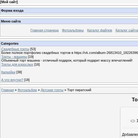
[
Мой сайт
]
Форма входа
Меню сайта
Главная страница
Фотоальбомы
Каталог файлов
Каталог сайто
Categories
Свадебные торты
[53]
Более полное портфолио свадебных тортов в https://vk.com/album-26813410_1822639
Торты - машины
[19]
Объемный торт машина - отличный подарок, который подарит массу впечатлений!
Торты для взрослых
[16]
Капкейки
[38]
А что внутри?
[18]
Главная
»
Фотоальбом
»
Детские торты
» Торт пиратский
То
Добавле
9