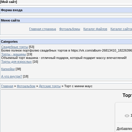
[
Мой сайт
]
Форма входа
Меню сайта
Главная страница
Фотоальбомы
Каталог файлов
Каталог сайто
Categories
Свадебные торты
[53]
Более полное портфолио свадебных тортов в https://vk.com/album-26813410_1822639
Торты - машины
[19]
Объемный торт машина - отличный подарок, который подарит массу впечатлений!
Торты для взрослых
[16]
Капкейки
[38]
А что внутри?
[18]
Главная
»
Фотоальбом
»
Детские торты
» Торт с минни маус
Тор
Добавле
9