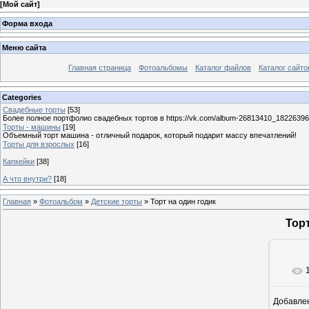
[
Мой сайт
]
Форма входа
Меню сайта
Главная страница
Фотоальбомы
Каталог файлов
Каталог сайто
Categories
Свадебные торты
[53]
Более полное портфолио свадебных тортов в https://vk.com/album-26813410_1822639
Торты - машины
[19]
Объемный торт машина - отличный подарок, который подарит массу впечатлений!
Торты для взрослых
[16]
Капкейки
[38]
А что внутри?
[18]
Главная
»
Фотоальбом
»
Детские торты
» Торт на один годик
Торт
Добавле
11