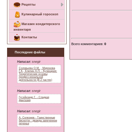
Рецепты
Кулинарный гороскоп
Магазин кондитерского
инвентаря
Контакты
Всего комментариев
:
0
Последние файлы
Написал:
snegir
Соловьева О.М. , Миронова
Г.К., Елепин А.П. - Кулинария:
Теоретические основы
профессиональной
деятельности (В 2 частях)
Написал:
snegir
Гусейнзаде Г. - Сладкая
фантазия
Написал:
snegir
А. Селезнев - Таинственные
бискотти - дважды запеченное
печенье