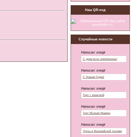
Наш QR-код
Случайные новости
Написал:
snegir
С днем всех влюбленных!
Написал:
snegir
С Новым Годом!
Написал:
snegir
Торт с кошечкой
Написал:
snegir
Торт Молния Маквин
Написал:
snegir
Торты в Малазийской технике