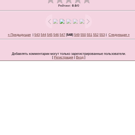
Рейтинг
:
0.0
/
0
« Предыдущая
|
543
544
545
546
547
[
548
]
549
550
551
552
553
|
Следующая »
Добавлять комментарии могут только зарегистрированные пользователи.
[
Регистрация
|
Вход
]