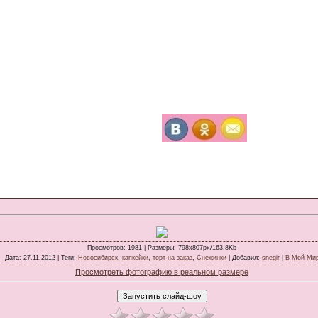
Просмотров
: 1981 |
Размеры
: 798x807px/163.8Kb
Дата
: 27.11.2012 |
Теги
:
Новосибирск
,
капкейки
,
торт на заказ
,
Снежинки
|
Добавил
:
snegir
|
В Мой Ми
Просмотреть фотографию в реальном размере