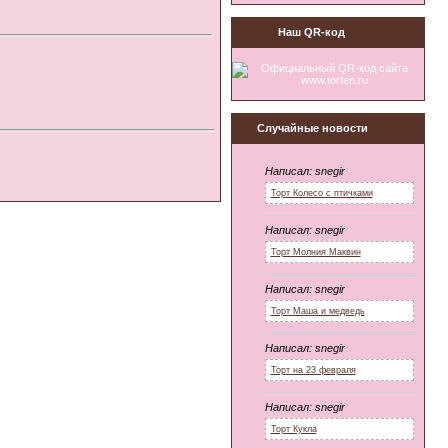
Наш QR-код
Случайные новости
Написал:
snegir
Торт Колесо с птичками
Написал:
snegir
Торт Молния Маквин
Написал:
snegir
Торт Маша и медведь
Написал:
snegir
Торт на 23 февраля
Написал:
snegir
Торт Кукла