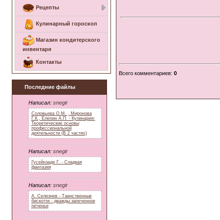
Рецепты
Кулинарный гороскоп
Магазин кондитерского
инвентаря
Контакты
Всего комментариев
:
0
Последние файлы
Написал:
snegir
Соловьева О.М. , Миронова
Г.К., Елепин А.П. - Кулинария:
Теоретические основы
профессиональной
деятельности (В 2 частях)
Написал:
snegir
Гусейнзаде Г. - Сладкая
фантазия
Написал:
snegir
А. Селезнев - Таинственные
бискотти - дважды запеченное
печенье