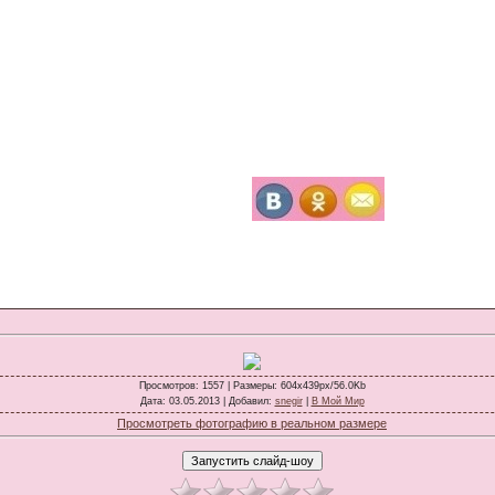
Просмотров
: 1557 |
Размеры
: 604x439px/56.0Kb
Дата
: 03.05.2013 |
Добавил
:
snegir
|
В Мой Мир
Просмотреть фотографию в реальном размере