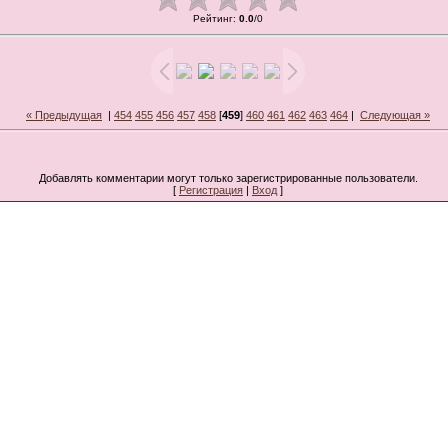
Рейтинг
:
0.0
/
0
« Предыдущая
|
454
455
456
457
458
[
459
]
460
461
462
463
464
|
Следующая »
Добавлять комментарии могут только зарегистрированные пользователи.
[
Регистрация
|
Вход
]