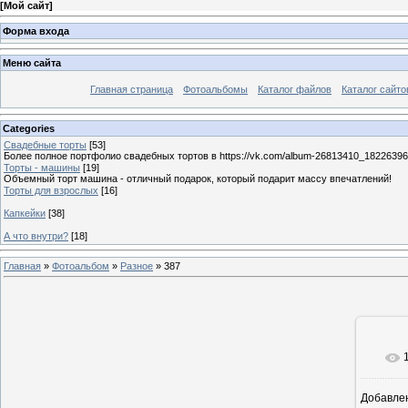
[
Мой сайт
]
Форма входа
Меню сайта
Главная страница
Фотоальбомы
Каталог файлов
Каталог сайто
Categories
Свадебные торты
[53]
Более полное портфолио свадебных тортов в https://vk.com/album-26813410_1822639
Торты - машины
[19]
Объемный торт машина - отличный подарок, который подарит массу впечатлений!
Торты для взрослых
[16]
Капкейки
[38]
А что внутри?
[18]
Главная
»
Фотоальбом
»
Разное
» 387
Добавле