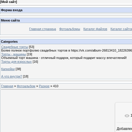
[
Мой сайт
]
Форма входа
Меню сайта
Главная страница
Фотоальбомы
Каталог файлов
Каталог сайто
Categories
Свадебные торты
[53]
Более полное портфолио свадебных тортов в https://vk.com/album-26813410_1822639
Торты - машины
[19]
Объемный торт машина - отличный подарок, который подарит массу впечатлений!
Торты для взрослых
[16]
Капкейки
[38]
А что внутри?
[18]
Главная
»
Фотоальбом
»
Разное
» 410
Добавле