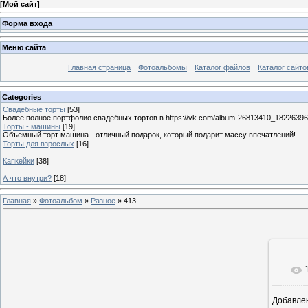
[
Мой сайт
]
Форма входа
Меню сайта
Главная страница
Фотоальбомы
Каталог файлов
Каталог сайто
Categories
Свадебные торты
[53]
Более полное портфолио свадебных тортов в https://vk.com/album-26813410_1822639
Торты - машины
[19]
Объемный торт машина - отличный подарок, который подарит массу впечатлений!
Торты для взрослых
[16]
Капкейки
[38]
А что внутри?
[18]
Главная
»
Фотоальбом
»
Разное
» 413
Добавле
7