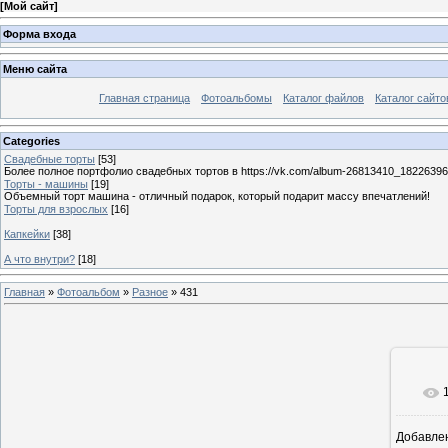
[
Мой сайт
]
Форма входа
Меню сайта
Главная страница
Фотоальбомы
Каталог файлов
Каталог сайто
Categories
Свадебные торты
[53]
Более полное портфолио свадебных тортов в https://vk.com/album-26813410_1822639
Торты - машины
[19]
Объемный торт машина - отличный подарок, который подарит массу впечатлений!
Торты для взрослых
[16]
Капкейки
[38]
А что внутри?
[18]
Главная
»
Фотоальбом
»
Разное
» 431
Добавле