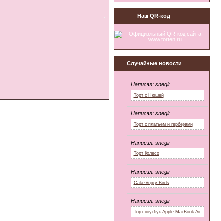
Наш QR-код
Случайные новости
Написал:
snegir
Торт с Нюшей
Написал:
snegir
Торт с платьем и герберами
Написал:
snegir
Торт Колесо
Написал:
snegir
Cake Angry Birds
Написал:
snegir
Торт ноутбук Apple MacBook Air