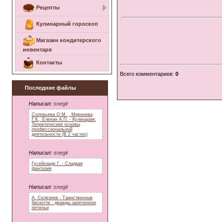
Рецепты
Кулинарный гороскоп
Магазин кондитерского
инвентаря
Контакты
Всего комментариев
:
0
Последние файлы
Написал:
snegir
Соловьева О.М. , Миронова
Г.К., Елепин А.П. - Кулинария:
Теоретические основы
профессиональной
деятельности (В 2 частях)
Написал:
snegir
Гусейнзаде Г. - Сладкая
фантазия
Написал:
snegir
А. Селезнев - Таинственные
бискотти - дважды запеченное
печенье