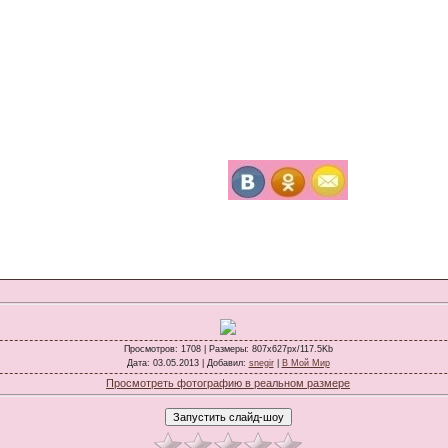
Просмотров
: 1708 |
Размеры
: 807x627px/117.5Kb
Дата
: 03.05.2013 |
Добавил
:
snegir
|
В Мой Мир
Просмотреть фотографию в реальном размере