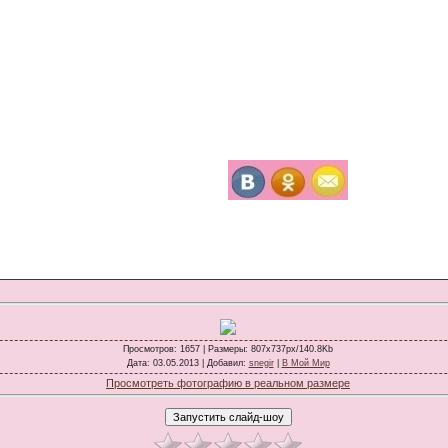
Просмотров
: 1657 |
Размеры
: 807x737px/140.8Kb
Дата
: 03.05.2013 |
Добавил
:
snegir
|
В Мой Мир
Просмотреть фотографию в реальном размере