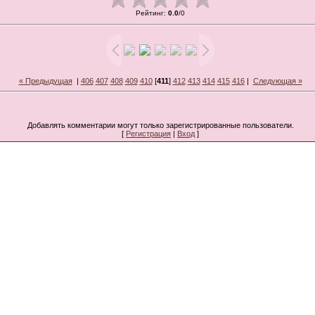
Рейтинг
:
0.0
/
0
« Предыдущая
|
406
407
408
409
410
[
411
]
412
413
414
415
416
|
Следующая »
Добавлять комментарии могут только зарегистрированные пользователи.
[
Регистрация
|
Вход
]