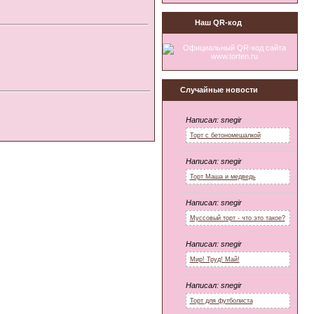
Наш QR-код
Случайные новости
Написал:
snegir
Торт с бетономешалкой
Написал:
snegir
Торт Маша и медведь
Написал:
snegir
Муссовый торт - что это такое?
Написал:
snegir
Мир! Труд! Май!
Написал:
snegir
Торт для футболиста