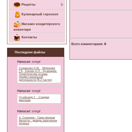
Рецепты
Кулинарный гороскоп
Магазин кондитерского
инвентаря
Контакты
Всего комментариев
:
0
Последние файлы
Написал:
snegir
Соловьева О.М. , Миронова
Г.К., Елепин А.П. - Кулинария:
Теоретические основы
профессиональной
деятельности (В 2 частях)
Написал:
snegir
Гусейнзаде Г. - Сладкая
фантазия
Написал:
snegir
А. Селезнев - Таинственные
бискотти - дважды запеченное
печенье