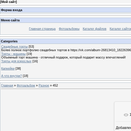
[
Мой сайт
]
Форма входа
Меню сайта
Главная страница
Фотоальбомы
Каталог файлов
Каталог сайто
Categories
Свадебные торты
[53]
Более полное портфолио свадебных тортов в https://vk.com/album-26813410_1822639
Торты - машины
[19]
Объемный торт машина - отличный подарок, который подарит массу впечатлений!
Торты для взрослых
[16]
Капкейки
[38]
А что внутри?
[18]
Главная
»
Фотоальбом
»
Разное
» 452
Добавле
11