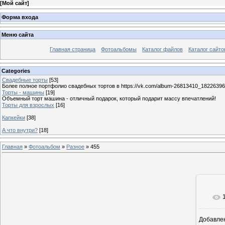
[
Мой сайт
]
Форма входа
Меню сайта
Главная страница
Фотоальбомы
Каталог файлов
Каталог сайто
Categories
Свадебные торты
[53]
Более полное портфолио свадебных тортов в https://vk.com/album-26813410_1822639
Торты - машины
[19]
Объемный торт машина - отличный подарок, который подарит массу впечатлений!
Торты для взрослых
[16]
Капкейки
[38]
А что внутри?
[18]
Главная
»
Фотоальбом
»
Разное
» 455
Добавле
12