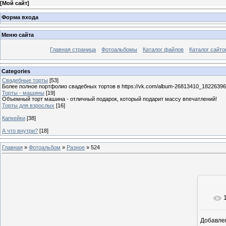
[
Мой сайт
]
Форма входа
Меню сайта
Главная страница
Фотоальбомы
Каталог файлов
Каталог сайто
Categories
Свадебные торты
[53]
Более полное портфолио свадебных тортов в https://vk.com/album-26813410_1822639
Торты - машины
[19]
Объемный торт машина - отличный подарок, который подарит массу впечатлений!
Торты для взрослых
[16]
Капкейки
[38]
А что внутри?
[18]
Главная
»
Фотоальбом
»
Разное
» 524
Добавле