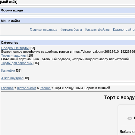
[
Мой сайт
]
Форма входа
Меню сайта
Главная страница
Фотоальбомы
Каталог файлов
Каталог сайто
Categories
Свадебные торты
[53]
Более полное портфолио свадебных тортов в https://vk.com/album-26813410_1822639
Торты - машины
[19]
Объемный торт машина - отличный подарок, который подарит массу впечатлений!
Торты для взрослых
[16]
Капкейки
[38]
А что внутри?
[18]
Главная
»
Фотоальбом
»
Разное
» Торт с воздушным шаром и мишкой
Торт с воз
Добавле